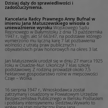
Dzisiaj dąży do sprawiedliwości i
zadośćuczynienia.
Kancelaria Radcy Prawnego Anny Bufnal w
imieniu Jana Matuszewskiego wniosła o
unieważnienie wyroku
Wojskowego Sądu
Rejonowego w Białymstoku z dnia 13 października
1947 r., sygn. akt Sr 663/47, na podstawie którego
wymierzono mu łączną karę 7 lat pozbawienia
wolności z utratą praw publicznych i
obywatelskich praw honorowych na okres 3 lat.
Jan Matuszewski urodził się w dniu 27 marca 1925
roku w Osadzie-Nur. Ukończył 7 klas szkoły
podstawowej. Z rodziną prowadził około 7,5
hektarowe gospodarstwo rolne w miejscowości
Czaje – Wólka.
16 sierpnia 1947 r., Wnioskodawca został
zatrzymany i osadzony w Powiatowym Urzędzie
Bezpieczeństwa Publicznego w Bielsku Podlaskim
i poddany intensywnemu śledztwu.Wywarło to
wpływ na stan psychiczny Pana Jana