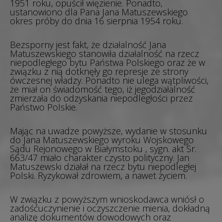
1951 roku, opuścił więzienie. Ponadto,
ustanowiono dla Pana Jana Matuszewskiego
okres próby do dnia 16 sierpnia 1954 roku.
Bezsporny jest fakt, że działalność Jana
Matuszewskiego stanowiła działalność na rzecz
niepodległego bytu Państwa Polskiego oraz że w
związku z nią dotknęły go represje ze strony
ówczesnej władzy. Ponadto nie ulega wątpliwości,
że miał on świadomość tego, iż jegodziałalność
zmierzała do odzyskania niepodległości przez
Państwo Polskie.
Mając na uwadze powyższe, wydanie w stosunku
do Jana Matuszewskiego wyroku Wojskowego
Sądu Rejonowego w Białymstoku , sygn. akt Sr.
663/47 miało charakter czysto polityczny. Jan
Matuszewski działał na rzecz bytu niepodległej
Polski. Ryzykował zdrowiem, a nawet życiem.
W związku z powyższym wnioskodawca wniósł o
zadośćuczynienie i oczyszczenie mienia, dokładną
analizę dokumentów dowodowych oraz