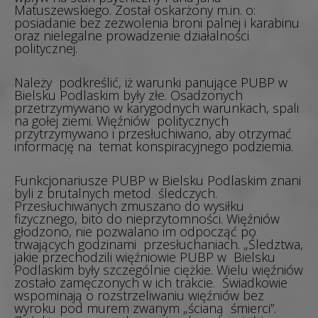
Matuszewskiego. Został oskarżony m.in. o:
posiadanie bez zezwolenia broni palnej i karabinu
oraz nielegalne prowadzenie działalności
politycznej.
Należy podkreślić, iż warunki panujące PUBP w
Bielsku Podlaskim były złe. Osadzonych
przetrzymywano w karygodnych warunkach, spali
na gołej ziemi. Więźniów politycznych
przytrzymywano i przesłuchiwano, aby otrzymać
informację na temat konspiracyjnego podziemia.
Funkcjonariusze PUBP w Bielsku Podlaskim znani
byli z brutalnych metod śledczych.
Przesłuchiwanych zmuszano do wysiłku
fizycznego, bito do nieprzytomności. Więźniów
głodzono, nie pozwalano im odpocząć po
trwających godzinami przesłuchaniach. „
Śledztwa,
jakie przechodzili więźniowie PUBP w Bielsku
Podlaskim były szczególnie ciężkie. Wielu więźniów
zostało zamęczonych w ich trakcie. Świadkowie
wspominają o rozstrzeliwaniu więźniów bez
wyroku pod murem zwanym „ścianą śmierci”.