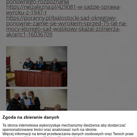
ponownego-rozpoznania
https://niezalezna.pl/429081-w-sadzie-sprawa-
wyroku-z-1947-r
https://poranny.pl/bialostocki-sad-okregowy-
ponownie-zajmie-sie-wyrokiem-sprzed-75-lat-na-
mocy-ktorego-sad-wojskowy-skazal-zolnierza-
ak/ar/c1-16036709