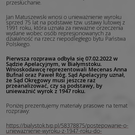
przesłuchanie.
Jan Matuszewski wnosi o unieważnienie wyroku
sprzed 75 lat na podstawie tzw. ustawy lutowej z
1991 roku, która uznała za nieważne orzeczenia
wydane wobec osób represjonowanych za
działalność na rzecz niepodległego bytu Państwa
Polskiego.
Pierwsza rozprawa odbyła się 07.02.2022 w
Sądzie Apelacyjnym, w Białymstoku.
Wnioskodawcę reprezentowali Mecenas Anna
Bufnal oraz Paweł Róg. Sąd Apelacyjny uznał,
że Sąd Okręgowy musi jeszcze raz
przeanalizować, czy są podstawy, by
unieważnić wyrok z 1947 roku.
Poniżej prezentujemy materiały prasowe na temat
rozprawy:
https://bialystok.tvp.pl/58378875/postepowanie-o-
uniewaznienie-wyroku-z-1947-roku-do-