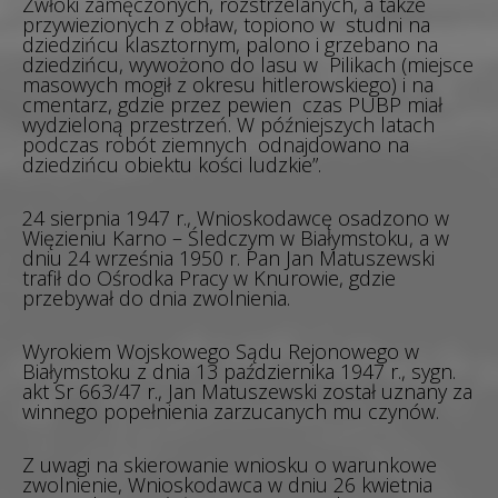
Zwłoki zamęczonych, rozstrzelanych, a także
przywiezionych z obław, topiono w studni na
dziedzińcu klasztornym, palono i grzebano na
dziedzińcu, wywożono do lasu w Pilikach (miejsce
masowych mogił z okresu hitlerowskiego) i na
cmentarz, gdzie przez pewien czas PUBP miał
wydzieloną przestrzeń. W późniejszych latach
podczas robót ziemnych odnajdowano na
dziedzińcu obiektu kości ludzkie”.
24 sierpnia 1947 r., Wnioskodawcę osadzono w
Więzieniu Karno – Śledczym w Białymstoku, a w
dniu 24 września 1950 r. Pan Jan Matuszewski
trafił do Ośrodka Pracy w Knurowie, gdzie
przebywał do dnia zwolnienia.
Wyrokiem Wojskowego Sądu Rejonowego w
Białymstoku z dnia 13 października 1947 r., sygn.
akt Sr 663/47 r., Jan Matuszewski został uznany za
winnego popełnienia zarzucanych mu czynów.
Z uwagi na skierowanie wniosku o warunkowe
zwolnienie, Wnioskodawca w dniu 26 kwietnia